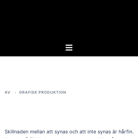
Hoppa
till
innehåll
Slå
på/av
meny
AV
GRAFISK PRODUKTION
Skillnaden mellan att synas och att inte synas är hårfin.