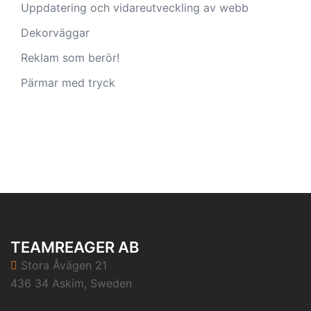
Uppdatering och vidareutveckling av webb
Dekorväggar
Reklam som berör!
Pärmar med tryck
TEAMREAGER AB
Stora Åvägen 21
436 34 Askim, Sweden