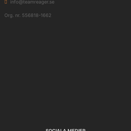
info@teamreager.se
Org. nr. 556818-1662
SOCIALA MEDIER